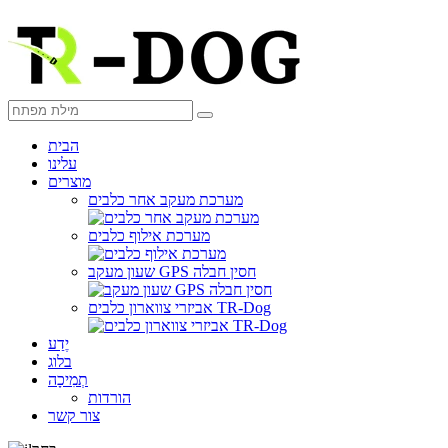
הבית
עלינו
מוצרים
מערכת מעקב אחר כלבים
מערכת אילוף כלבים
שעון מעקב GPS חסין חבלה
אביזרי צווארון כלבים TR-Dog
יֶדַע
בלוג
תְמִיכָה
הורדות
צור קשר