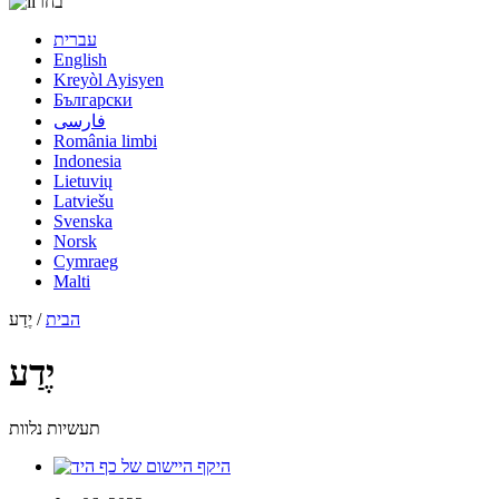
בחר
עברית
English
Kreyòl Ayisyen
Български
فارسی
România limbi
Indonesia
Lietuvių
Latviešu
Svenska
Norsk
Cymraeg
Malti
הבית
/ יֶדַע
יֶדַע
תעשיות נלוות