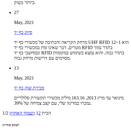
ביותר בשוק.
27
May, 2021
סיווג כף יד
מרחק הקריאה והכתיבה של מכשירי כף יד UHF RFID הוא 1~12
מטרים, דבר שאינו זמין במכשירי כף יד RFID בתדר נמוך
ובמחשבי כף יד RFID בתדר גבוה, והוא נמצא בשימוש במקומות
מסוימים עם דרישות מרחק גבוה.
13
May, 2021
מכירת שוק כף יד
מינואר עד מרץ 2013, 163.16 מיליון מכשירי תקשורת סלולריים
נמכרו במדינה שלי, עם קצב צמיחה של 39%.
הבית
2
1
העמוד האחרון
1/2
לעקוב אחרינו