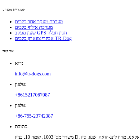
קטגוריית מוצרים
מערכת מעקב אחר כלבים
מערכת אילוף כלבים
שעון מעקב GPS חסין חבלה
אביזרי צווארון כלבים TR-Dog
צור קשר
דוא:
info@tr-dogs.com
טלפון:
+8615217067087
טלפון:
+86-755-23742387
כתובת:
נג, רחוב דאלאנג, מחוז לונג-הואה, שנזן, סין