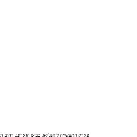
משרד מס' 1003, קומה 10, בניין D, פארק התעשייה ליאנג'יאן, כביש הוארו