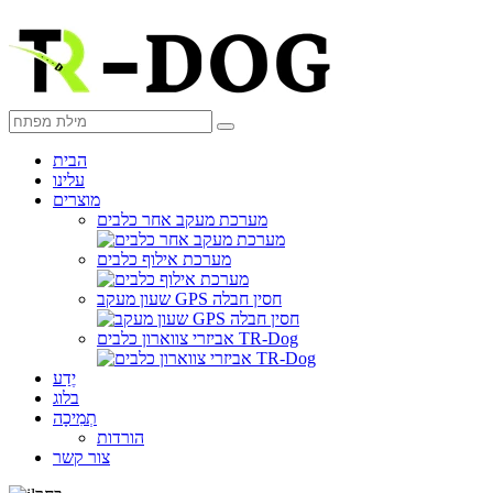
הבית
עלינו
מוצרים
מערכת מעקב אחר כלבים
מערכת אילוף כלבים
שעון מעקב GPS חסין חבלה
אביזרי צווארון כלבים TR-Dog
יֶדַע
בלוג
תְמִיכָה
הורדות
צור קשר