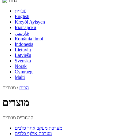
בחר
עברית
English
Kreyòl Ayisyen
Български
فارسی
România limbi
Indonesia
Lietuvių
Latviešu
Svenska
Norsk
Cymraeg
Malti
הבית
/ מוצרים
מוצרים
קטגוריית מוצרים
מערכת מעקב אחר כלבים
מערכת אילוף כלבים