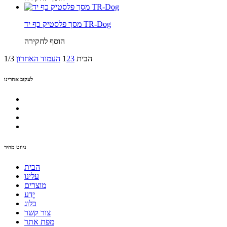
מסך פלסטיק כף יד TR-Dog
הוסף לחקירה
הבית
3
2
1
העמוד האחרון
1/3
לעקוב אחרינו
ניווט מהיר
הבית
עלינו
מוצרים
יֶדַע
בלוג
צור קשר
מפת אתר