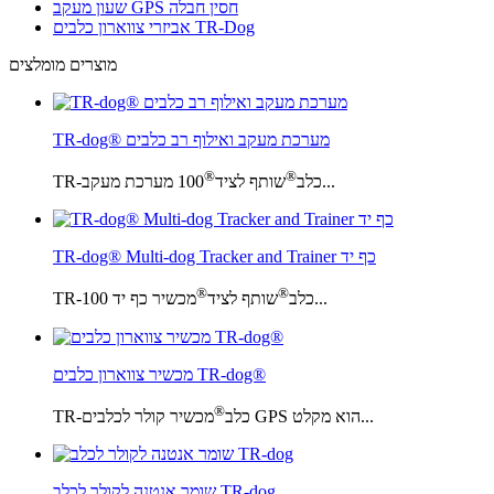
שעון מעקב GPS חסין חבלה
אביזרי צווארון כלבים TR-Dog
מוצרים מומלצים
TR-dog® מערכת מעקב ואילוף רב כלבים
®
®
100 מערכת מעקב...
TR-כלב
שותף לציד
TR-dog® Multi-dog Tracker and Trainer כף יד
®
®
מכשיר כף יד 100...
TR-כלב
שותף לציד
מכשיר צווארון כלבים TR-dog®
®
מכשיר קולר לכלבים GPS הוא מקלט...
TR-כלב
שומר אנטנה לקולר לכלב TR-dog