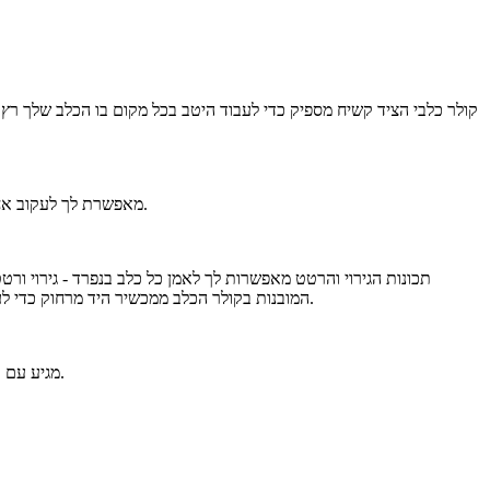
פונקציית גדר גיאוגרפיה זמינה, הגדרת הגדר ב-APP מאפשרת לך לעקוב אחר מיקומו של הכלב, היא מפעילה את האזעקה בזמן שכלב נכנס או יוצא מגדר הגיאוגרפיה המיועדת.
ההקלטה בחזרה למכשיר היד כדי שתוכל לשמוע אותה. אתה יכול גם להדליק את נורות ה-LED המובנות בקולר הכלב ממכשיר היד מרחוק כדי לעזור למצוא את הכלב שלך בתנאי תאורה חלשה ובלילה.
צווארון לכלבים מסוג TR-dog Houndmate 100 Mini GPS מגיע עם רצועת קולר של 1-אינץ' (2.54 ס"מ). רצועות החלפה זמינות במספר צבעים (נמכרות בנפרד).