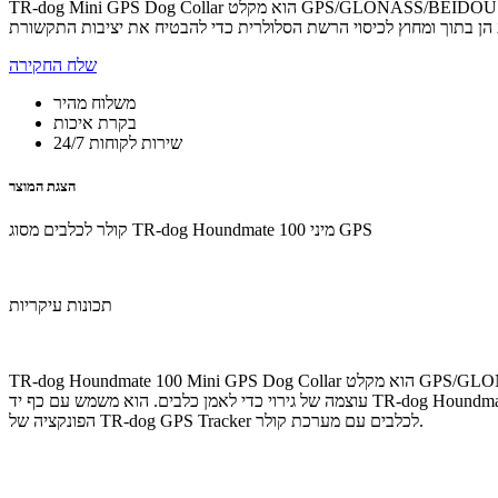
TR-dog Mini GPS Dog Collar הוא מקלט GPS/GLONASS/BEIDOU בעל דיוק גבוה המצויד במודול רשת סלולרי 4G למעקב ואימון של כלבים ספורטיביים, קולר מעקב לכלבים GPS זה משתמש ב-3 רמות של רטט ואימוני
שלח החקירה
משלוח מהיר
בקרת איכות
שירות לקוחות 24/7
הצגת המוצר
קולר לכלבים מסוג TR-dog Houndmate 100 מיני GPS
תכונות עיקריות
TR-dog Houndmate 100 Mini GPS Dog Collar הוא מקלט GPS/GLONASS/BEIDOU בעל דיוק גבוה המצויד במודול רשת נייד 4G למעקב ואימון כלבים ספורטיביים. קולר הכלב משתמש ב-3 משכי זמן של רטט ו-3 רמות
עוצמה של גירוי כדי לאמן כלבים. הוא משמש עם כף יד TR-dog Houndmate 100 GPS Dog Collar עם יכולת העברת מידע הן בתוך ומחוץ לכיסוי הרשת הסלולרית כדי להבטיח את יציבות התקשורת. אנא עיין בתיאור
הפונקציה של TR-dog GPS Tracker לכלבים עם מערכת קולר.