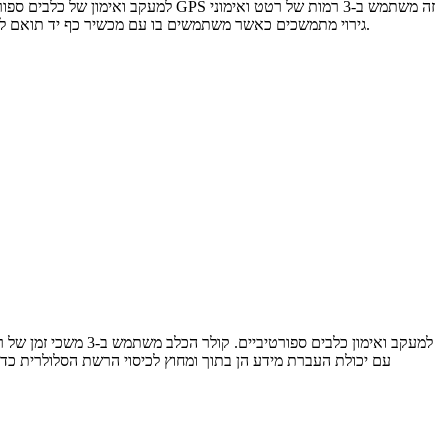
גירוי מתמשכים כאשר משתמשים בו עם מכשיר כף יד תואם למעקב/אימון כלבי ציד, כמו גם פונקציית הקלטת קול. עם יכולת העברת מידע הן בתוך ומחוץ לכיסוי הרשת הסלולרית כדי להבטיח את יציבות התקשורת.