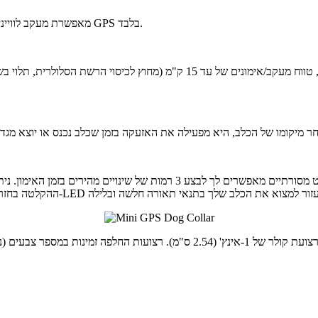
קליטת GPS/GLONASS/BEIDOU מאפשרת מעקב לווייני טוב יותר בסביבות מאתגרות מאשר GPS בלבד.
תכונות הגירוי והרטט מאפשרות לך לאמן כל כלב בנפרד - גירוי ורטט מסורתיים