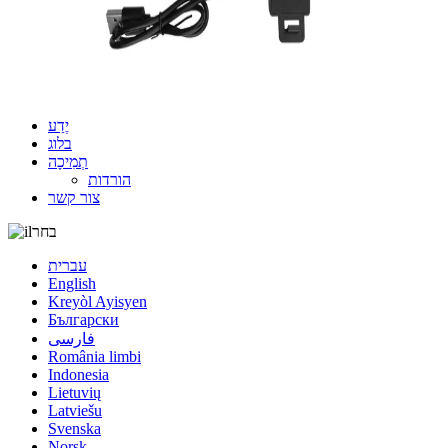
יֶדַע
בלוג
תְמִיכָה
הורדות
צור קשר
בחר
עברית
English
Kreyòl Ayisyen
Български
فارسی
România limbi
Indonesia
Lietuvių
Latviešu
Svenska
Norsk