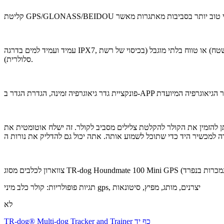
עמיד ועמיד למים בדרגה IPX7, קולר כלבי הציד קשיח מספיק כדי לעבוד היטב בכל מקום בו הכלב שלך רץ, טווח מעקב/אימונים של עד 15 ק"מ (מחוץ לכיסוי הרשת הסלולרית, תלוי בשטח) או טווח בלתי מוגבל (בכיסוי של רשת
סלולרית).
 מאפשרים לך לבצע 3 רמות של שינויים מהירים בזמן האימון. ניתן להזמין את הקולר להקלטת צלילים מסביב לקולר. זה ישלח אוטומטית את
תגיות פופולריות: קולר כלב מיני gps, יצרנים, מותג, מפיץ, סיטונאות
לא
TR-dog® Multi-dog Tracker and Trainer כף יד