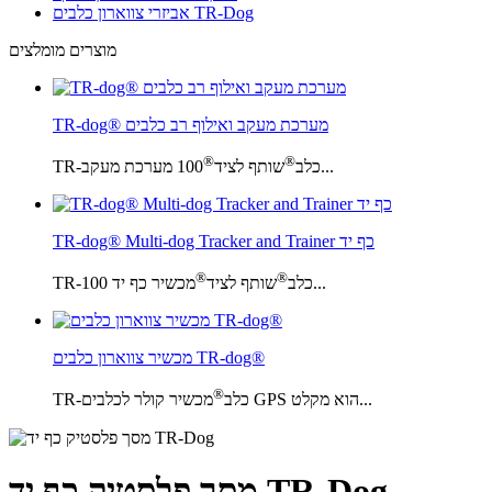
אביזרי צווארון כלבים TR-Dog
מוצרים מומלצים
TR-dog® מערכת מעקב ואילוף רב כלבים
®
®
100 מערכת מעקב...
TR-כלב
שותף לציד
TR-dog® Multi-dog Tracker and Trainer כף יד
®
®
מכשיר כף יד 100...
TR-כלב
שותף לציד
מכשיר צווארון כלבים TR-dog®
®
מכשיר קולר לכלבים GPS הוא מקלט...
TR-כלב
מסך פלסטיק כף יד TR-Dog