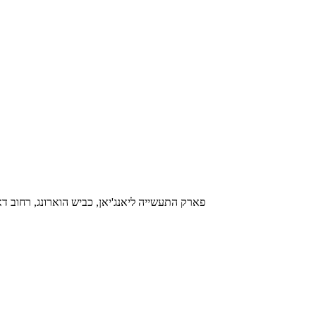
משרד מס' 1003, קומה 10, בניין D, פארק התעשייה ליאנג'יאן, כביש הוארו