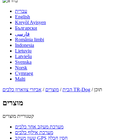
בחר
עברית
English
Kreyòl Ayisyen
Български
فارسی
România limbi
Indonesia
Lietuvių
Latviešu
Svenska
Norsk
Cymraeg
Malti
/ תוכן
אביזרי צווארון כלבים TR-Dog
הבית
/
מוצרים
/
מוצרים
קטגוריית מוצרים
מערכת מעקב אחר כלבים
מערכת אילוף כלבים
שעון מעקב GPS חסין חבלה