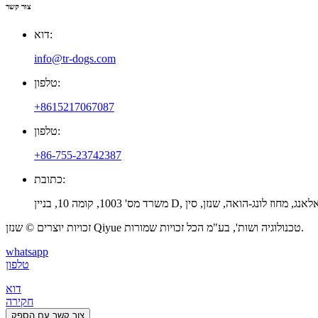
צור קשר
דוא:
info@tr-dogs.com
טלפון:
+8615217067087
טלפון:
+86-755-23742387
כתובת:
נג, רחוב דאלאנג, מחוז לונג-הואה, שנזן, סין
זכויות יוצרים © שנזן Qiyue טכנולוגיה ושות', בע"מ הכל זכויות שמורות.
whatsapp
טלפון
דוא
חקירה
צור קשר עם הספק