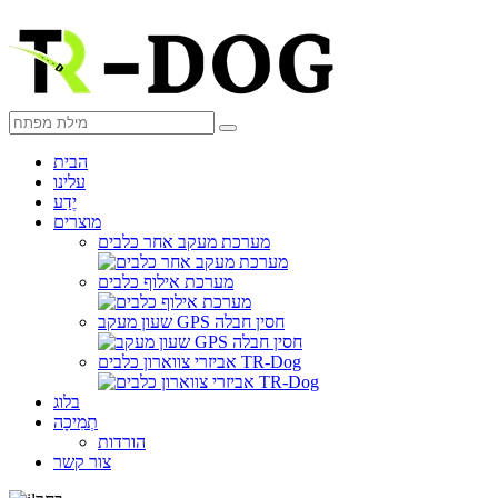
הבית
עלינו
יֶדַע
מוצרים
מערכת מעקב אחר כלבים
מערכת אילוף כלבים
שעון מעקב GPS חסין חבלה
אביזרי צווארון כלבים TR-Dog
בלוג
תְמִיכָה
הורדות
צור קשר